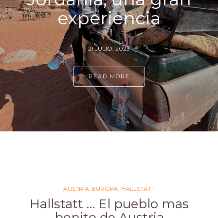
experiencia
21 JULIO, 2023
READ MORE
AUSTRIA
,
EUROPA
,
HALLSTATT
Hallstatt … El pueblo mas
bonito de Austria