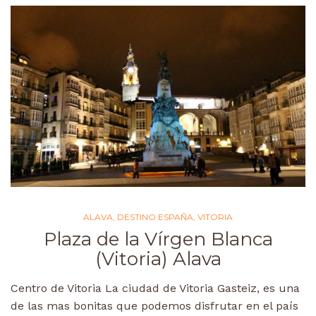
ALAVA
,
DESTINO ESPAÑA
,
VITORIA
Plaza de la Vírgen Blanca
(Vitoria) Alava
Centro de Vitoria La ciudad de Vitoria Gasteiz, es una
de las mas bonitas que podemos disfrutar en el país