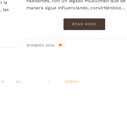
habitantes, con un legado musulmán que de
i la
manera sigue influenciando, convirtiéndolo…
, las
READ MORE
29 ENERO, 2024
1
10
20
...
»
ÚLTIMA »