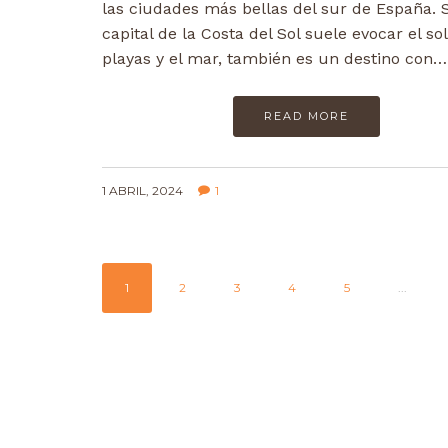
las ciudades más bellas del sur de España. S
capital de la Costa del Sol suele evocar el sol
playas y el mar, también es un destino con…
READ MORE
1 ABRIL, 2024
1
1
2
3
4
5
...