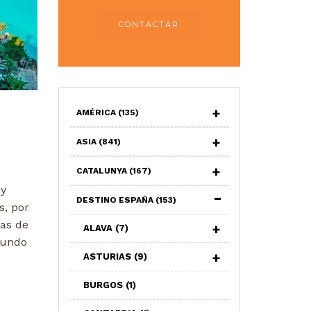
CONTACTAR
AMÉRICA
(135)
a
ASIA
(841)
CATALUNYA
(167)
ay
DESTINO ESPAÑA
(153)
s, por
yas de
ALAVA
(7)
gundo
ASTURIAS
(9)
BURGOS
(1)