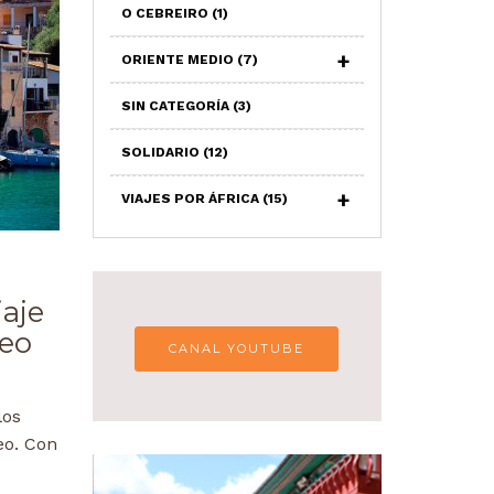
O CEBREIRO
(1)
ORIENTE MEDIO
(7)
SIN CATEGORÍA
(3)
SOLIDARIO
(12)
VIAJES POR ÁFRICA
(15)
iaje
neo
CANAL YOUTUBE
los
eo. Con