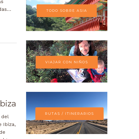
as
adas…
TODO SOBRE ASIA
VIAJAR CON NIÑOS
biza
RUTAS / ITINERARIOS
 del
e Ibiza,
 de