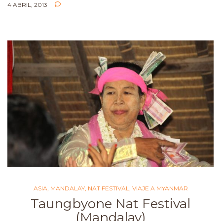
4 ABRIL, 2013
ASIA
,
MANDALAY
,
NAT FESTIVAL
,
VIAJE A MYANMAR
Taungbyone Nat Festival
(Mandalay)