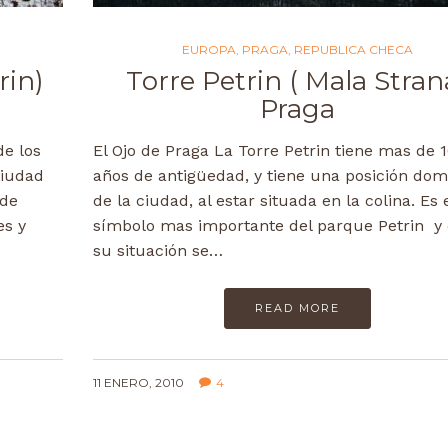
EUROPA
,
PRAGA
,
REPUBLICA CHECA
rin)
Torre Petrin ( Mala Stran
Praga
de los
El Ojo de Praga La Torre Petrin tiene mas de 
ciudad
años de antigüedad, y tiene una posición dom
sde
de la ciudad, al estar situada en la colina. Es 
es y
símbolo mas importante del parque Petrin y
su situación se…
READ MORE
11 ENERO, 2010
4