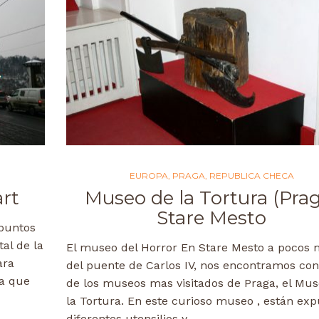
EUROPA
,
PRAGA
,
REPUBLICA CHECA
rt
Museo de la Tortura (Pra
Stare Mesto
puntos
tal de la
El museo del Horror En Stare Mesto a pocos 
ara
del puente de Carlos IV, nos encontramos co
ta que
de los museos mas visitados de Praga, el Mu
la Tortura. En este curioso museo , están ex
diferentes utensilios y…