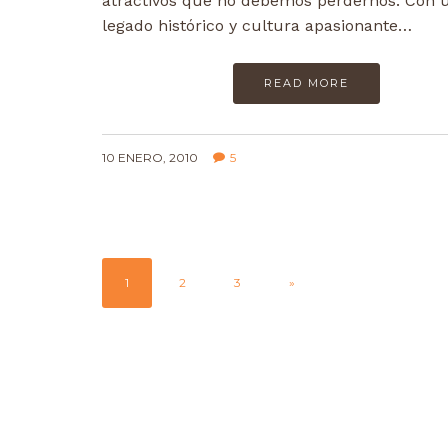
atractivos que no debemos perdernos. Con 
legado histórico y cultura apasionante…
READ MORE
10 ENERO, 2010
5
1
2
3
»