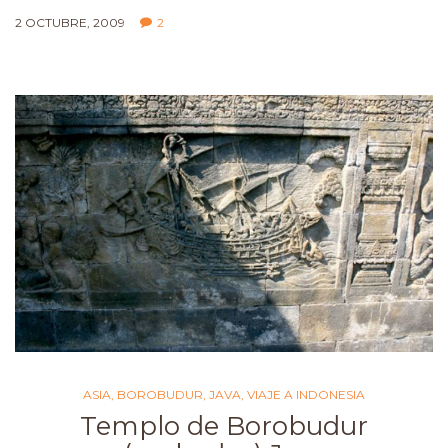
2 OCTUBRE, 2009
2
ASIA
,
BOROBUDUR
,
JAVA
,
VIAJE A INDONESIA
Templo de Borobudur