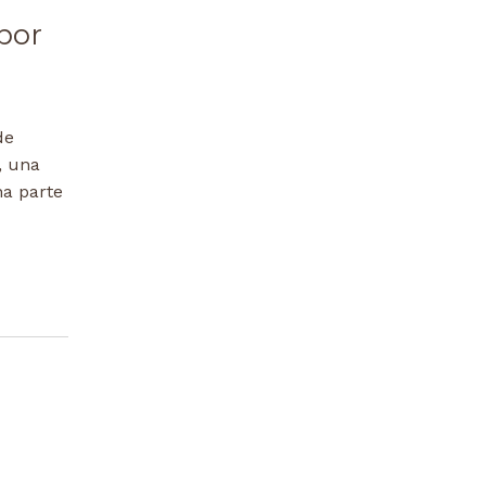
 por
de
, una
na parte