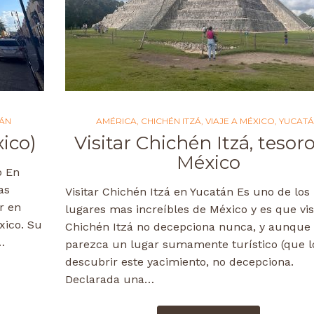
ÁN
AMÉRICA
,
CHICHÉN ITZÁ
,
VIAJE A MÉXICO
,
YUCAT
xico)
Visitar Chichén Itzá, tesor
México
o En
as
Visitar Chichén Itzá en Yucatán Es uno de los
r en
lugares mas increíbles de México y es que vis
xico. Su
Chichén Itzá no decepciona nunca, y aunque
…
parezca un lugar sumamente turístico (que lo
descubrir este yacimiento, no decepciona.
Declarada una…