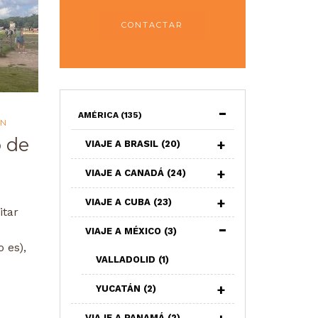
CONTACTAR
AMÉRICA
(135)
ÁN
o de
VIAJE A BRASIL
(20)
VIAJE A CANADÁ
(24)
VIAJE A CUBA
(23)
itar
VIAJE A MÉXICO
(3)
 es),
VALLADOLID
(1)
YUCATÁN
(2)
VIAJE A PANAMÁ
(2)