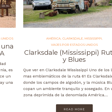
S UNIDOS
AMÉRICA
,
CLARKSDALE
,
MISSISSIPPI
,
r una
VIAJES POR ESTADOS UNIDOS
Clarksdale (Mississippi) Rut
SA
y Blues
udad
nia, es
Que ver en Clarksdale Mississippi Uno de los 
ece un
mas emblemáticos de la ruta 61 Es Clarksdal
Hay una
donde los campos de algodón, y la música Bl
copan un ambiente tranquilo y sosegado. En 
zona deprimida de la denomiada América…
READ MORE