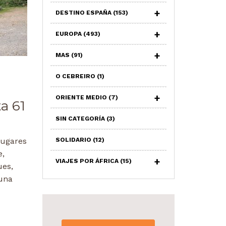
DESTINO ESPAÑA
(153)
EUROPA
(493)
MAS
(91)
O CEBREIRO
(1)
ORIENTE MEDIO
(7)
a 61
SIN CATEGORÍA
(3)
lugares
SOLIDARIO
(12)
e,
VIAJES POR ÁFRICA
(15)
ues,
una