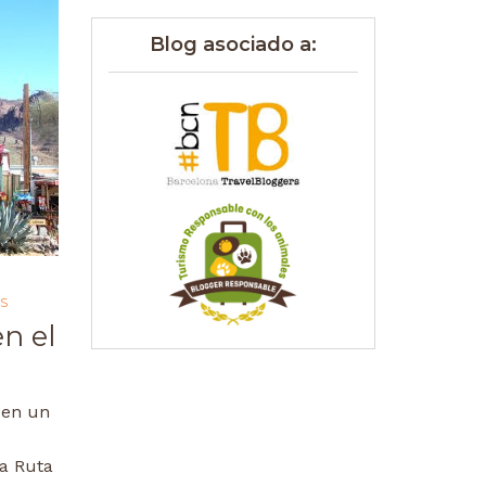
Blog asociado a:
S
n el
 en un
la Ruta