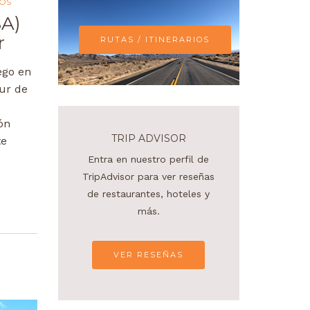
DOS
SA)
r
RUTAS / ITINERARIOS
ego en
ur de
ón
TRIP ADVISOR
te
Entra en nuestro perfil de
TripAdvisor para ver reseñas
de restaurantes, hoteles y
más.
VER RESEÑAS