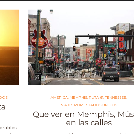
IDOS
AMÉRICA
,
MEMPHIS
,
RUTA 61
,
TENNESSEE
,
ta
VIAJES POR ESTADOS UNIDOS
Que ver en Memphis, Mús
en las calles
erables