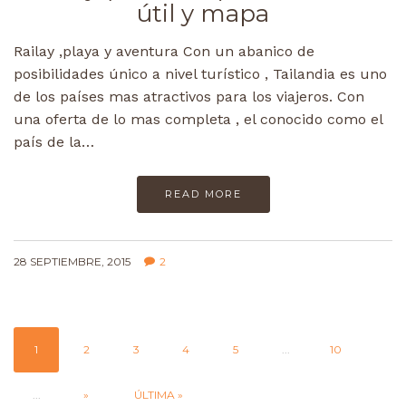
útil y mapa
Railay ,playa y aventura Con un abanico de
posibilidades único a nivel turístico , Tailandia es uno
de los países mas atractivos para los viajeros. Con
una oferta de lo mas completa , el conocido como el
país de la…
READ MORE
28 SEPTIEMBRE, 2015
2
1
2
3
4
5
...
10
...
»
ÚLTIMA »