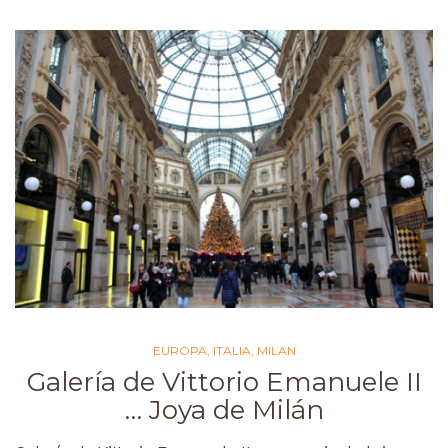
EUROPA
,
ITALIA
,
MILAN
Galería de Vittorio Emanuele II
… Joya de Milán