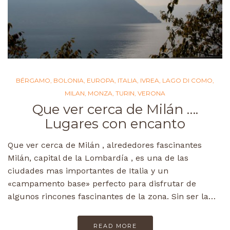
BÉRGAMO
,
BOLONIA
,
EUROPA
,
ITALIA
,
IVREA
,
LAGO DI COMO
,
MILAN
,
MONZA
,
TURIN
,
VERONA
Que ver cerca de Milán ….
Lugares con encanto
Que ver cerca de Milán , alrededores fascinantes
Milán, capital de la Lombardía , es una de las
ciudades mas importantes de Italia y un
«campamento base» perfecto para disfrutar de
algunos rincones fascinantes de la zona. Sin ser la…
READ MORE