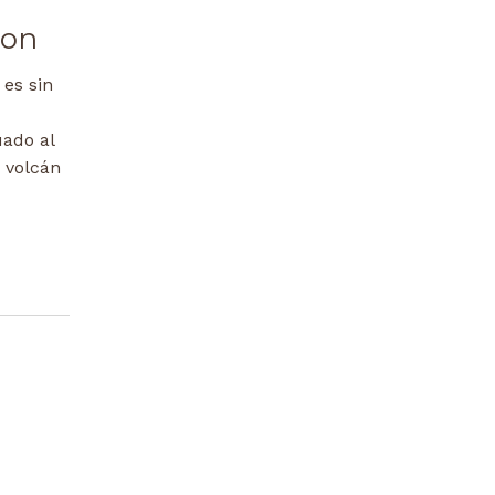
pon
 es sin
uado al
 volcán