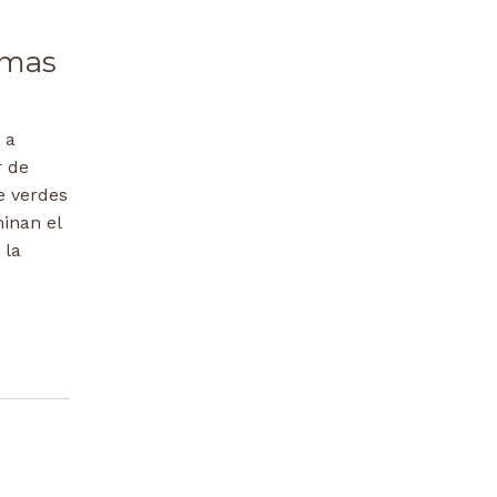
 mas
 a
r de
e verdes
inan el
 la