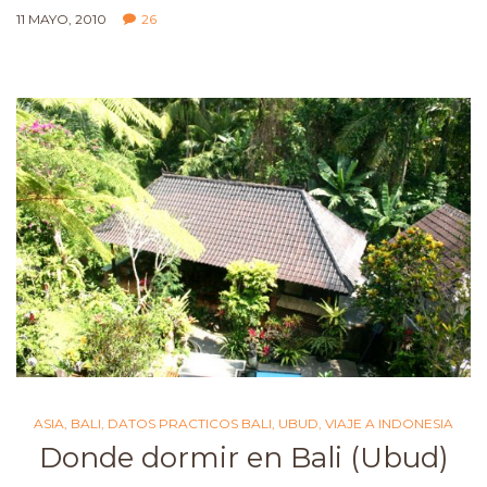
11 MAYO, 2010
26
ASIA
,
BALI
,
DATOS PRACTICOS BALI
,
UBUD
,
VIAJE A INDONESIA
Donde dormir en Bali (Ubud)