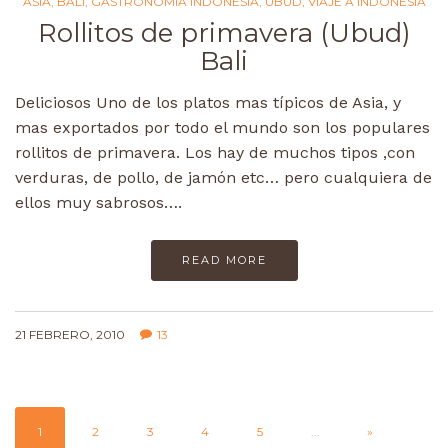
ASIA
,
BALI
,
GASTRONOMIA INDONESIA
,
UBUD
,
VIAJE A INDONESIA
Rollitos de primavera (Ubud)
Bali
Deliciosos Uno de los platos mas típicos de Asia, y
mas exportados por todo el mundo son los populares
rollitos de primavera. Los hay de muchos tipos ,con
verduras, de pollo, de jamón etc… pero cualquiera de
ellos muy sabrosos….
READ MORE
21 FEBRERO, 2010
13
1
2
3
4
5
...
»