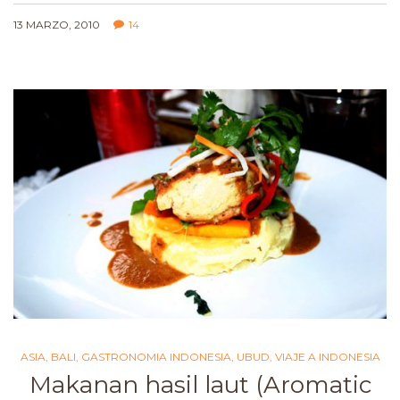
13 MARZO, 2010
14
ASIA
,
BALI
,
GASTRONOMIA INDONESIA
,
UBUD
,
VIAJE A INDONESIA
Makanan hasil laut (Aromatic