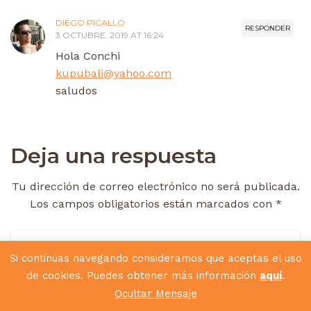
DIEGO PICALLO
RESPONDER
3 OCTUBRE, 2019 AT 16:24
Hola Conchi
kupubali@yahoo.com
saludos
Deja una respuesta
Tu dirección de correo electrónico no será publicada.
Los campos obligatorios están marcados con
*
Si continúas navegando consideramos que aceptas el uso
de cookies. Puedes obtener más información
aquí
.
Ocultar Mensaje