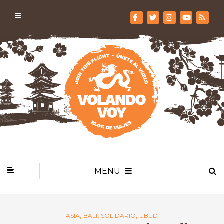
MENU
,
,
,
ASIA
BALI
SOLIDARIO
UBUD