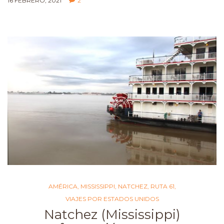
16 FEBRERO, 2021
2
AMÉRICA
,
MISSISSIPPI
,
NATCHEZ
,
RUTA 61
,
VIAJES POR ESTADOS UNIDOS
Natchez (Mississippi)