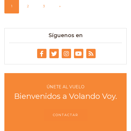
1
2
3
»
Síguenos en
ÚNETE AL VUELO
Bienvenidos a Volando Voy.
CONTACTAR