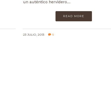
un auténtico hervidero…
READ MORE
23 JULIO, 2013
5