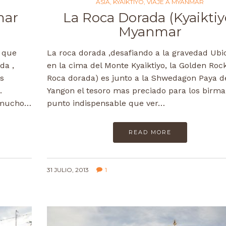
ASIA
,
KYAIKTIYO
,
VIAJE A MYANMAR
mar
La Roca Dorada (Kyaiktiy
Myanmar
a que
La roca dorada ,desafiando a la gravedad Ubi
da ,
en la cima del Monte Kyaiktiyo, la Golden Rock
s
Roca dorada) es junto a la Shwedagon Paya d
.
Yangon el tesoro mas preciado para los birma
s mucho…
punto indispensable que ver…
READ MORE
31 JULIO, 2013
1