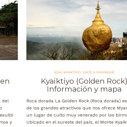
ASIA
,
KYAIKTIYO
,
VIAJE A MYANMAR
den
Kyaiktiyo (Golden Rock
Información y mapa
 del
Roca dorada La Golden Rock (Roca dorada) e
o
de los grandes atractivos que nos ofrece My
resultó
un lugar de culto muy venerado por los birm
amos y
Ubicado en el sureste del país, el Monte Kyaikt