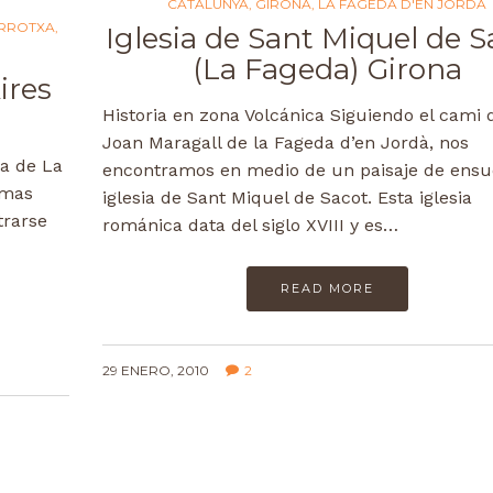
CATALUNYA
,
GIRONA
,
LA FAGEDA D'EN JORDÀ
ARROTXA
,
Iglesia de Sant Miquel de S
(La Fageda) Girona
ires
Historia en zona Volcánica Siguiendo el cami 
Joan Maragall de la Fageda d’en Jordà, nos
ca de La
encontramos en medio de un paisaje de ensu
 mas
iglesia de Sant Miquel de Sacot. Esta iglesia
trarse
románica data del siglo XVIII y es…
READ MORE
29 ENERO, 2010
2