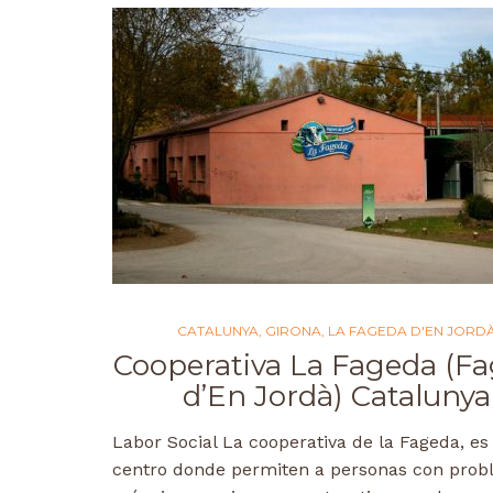
CATALUNYA
,
GIRONA
,
LA FAGEDA D'EN JORD
Cooperativa La Fageda (F
d’En Jordà) Catalunya
Labor Social La cooperativa de la Fageda, es
centro donde permiten a personas con pro