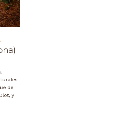
À
ona)
a
turales
que de
lot, y