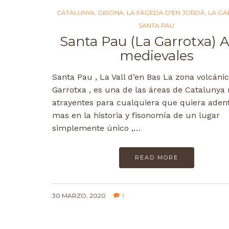
CATALUNYA
,
GIRONA
,
LA FAGEDA D'EN JORDÀ
,
LA G
SANTA PAU
Santa Pau (La Garrotxa) A
medievales
Santa Pau , La Vall d’en Bas La zona volcáni
Garrotxa , es una de las áreas de Catalunya
atrayentes para cualquiera que quiera aden
mas en la historia y fisonomía de un lugar
simplemente único ,…
READ MORE
30 MARZO, 2020
1