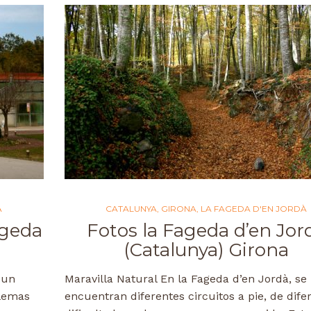
À
CATALUNYA
,
GIRONA
,
LA FAGEDA D'EN JORDÀ
ageda
Fotos la Fageda d’en Jor
(Catalunya) Girona
 un
Maravilla Natural En la Fageda d’en Jordà, se
blemas
encuentran diferentes circuitos a pie, de dife