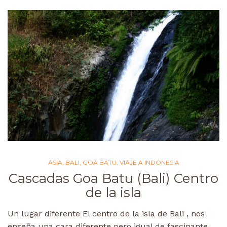
ASIA
,
BALI
,
GOA BATU
,
VIAJE A INDONESIA
Cascadas Goa Batu (Bali) Centro
de la isla
Un lugar diferente El centro de la isla de Bali , nos
enseña una cara diferente pero igual de fascinante