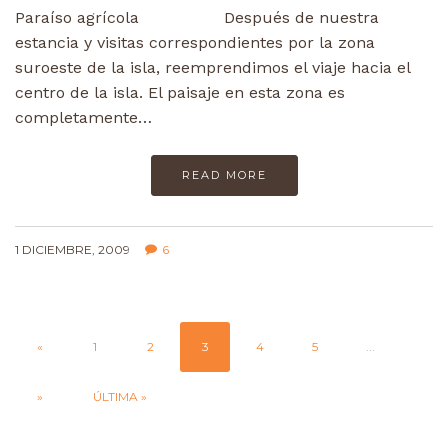
Paraíso agrícola Después de nuestra
estancia y visitas correspondientes por la zona
suroeste de la isla, reemprendimos el viaje hacia el
centro de la isla. El paisaje en esta zona es
completamente…
READ MORE
1 DICIEMBRE, 2009
6
«
1
2
3
4
5
...
»
ÚLTIMA »