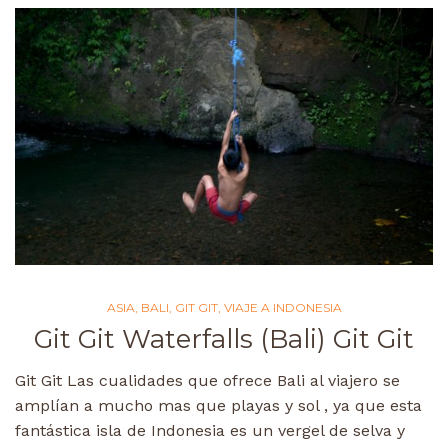
ASIA
,
BALI
,
GIT GIT
,
VIAJE A INDONESIA
Git Git Waterfalls (Bali) Git Git
Git Git Las cualidades que ofrece Bali al viajero se
amplían a mucho mas que playas y sol , ya que esta
fantástica isla de Indonesia es un vergel de selva y