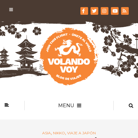
MENU
,
,
ASIA
NIKKO
VIAJE A JAPÓN