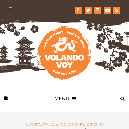
MENU
,
,
,
EUROPA
ITALIA
LAGO DI COMO
VARENNA