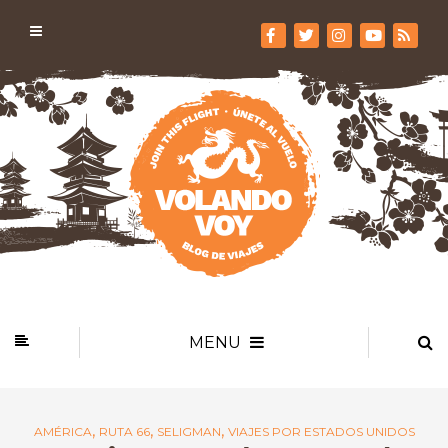
MENU
,
,
,
AMÉRICA
RUTA 66
SELIGMAN
VIAJES POR ESTADOS UNIDOS