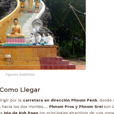
Figuras budistas
Como Llegar
rigir por la
carretera en dirección Phnom Penh
, donde 
 hacia los dos montes….
Phnom Pros y Phnom Srei
son l
la
isla de Koh Paen
los principales atractivos de una zon