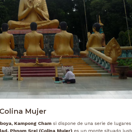
Colina Mujer
boya, Kampong Cham
si dispone de una serie de lugares
dad.
Phnom Srei (Colina Mujer)
es un monte situado just