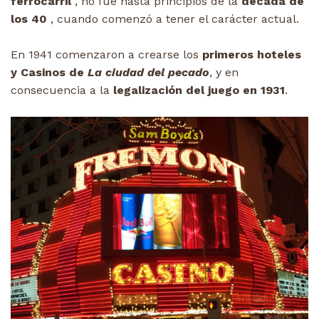
ferrocarril
, no fue hasta principios de la
década de
los 40
, cuando comenzó a tener el carácter actual.
En 1941 comenzaron a crearse los
primeros hoteles
y Casinos de
La ciudad del pecado
, y en
consecuencia a la
legalización del juego en 1931
.