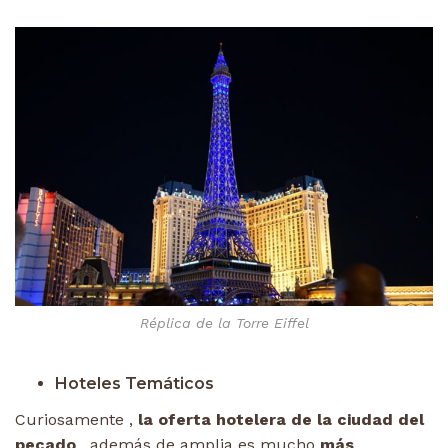
Réplica de la Torre Eiffel
Hoteles Temáticos
Curiosamente ,
la oferta hotelera de la ciudad del
pecado
, además de amplia es mucho
más