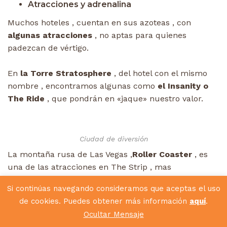
Atracciones y adrenalina
Muchos hoteles , cuentan en sus azoteas , con
algunas atracciones
, no aptas para quienes
padezcan de vértigo.
En
la Torre Stratosphere
, del hotel con el mismo
nombre , encontramos algunas como
el Insanity o
The Ride
, que pondrán en «jaque» nuestro valor.
Ciudad de diversión
La montaña rusa de Las Vegas ,
Roller Coaster
, es
una de las atracciones en The Strip , mas
demandadas , alcanzando
velocidades muy altas.
Si continúas navegando consideramos que aceptas el uso
de cookies. Puedes obtener más información
aquí
.
Fremont Street
Ocultar Mensaje
Eclipsada por The Strip
, esta calle de ocio , fue