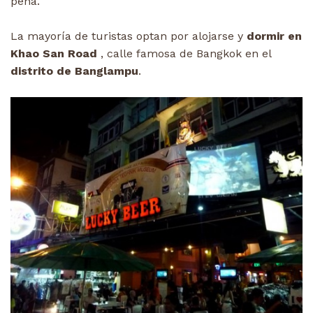
pena.
La mayoría de turistas optan por alojarse y
dormir en
Khao San Road
, calle famosa de Bangkok en el
distrito de Banglampu
.