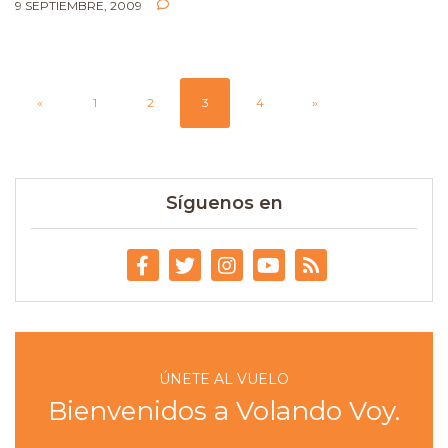
9 SEPTIEMBRE, 2009
«
1
2
3
4
»
Síguenos en
ÚNETE AL VUELO
Bienvenidos a Volando Voy.