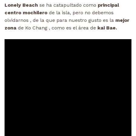
Lonely Beach
se ha catapultado como
principal
centro mochilero
de la isla, pero no debemos
olvidarnos , de la que para nuestro gusto es la
mejor
zona
de Ko Chang , como es el área de
kai Bae.