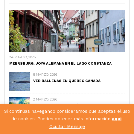
24 MARZO, 2026
MEERSBURG, JOYA ALEMANA EN EL LAGO CONSTANZA
8 MARZO, 2026
VER BALLENAS EN QUEBEC CANADÁ
2 MARZO, 2026
EL COMERCIO ELECTRÓNICO NO SE DETIENE
Si continúas navegando consideramos que aceptas el uso
de cookies. Puedes obtener más información
aquí
.
1 MARZO, 2026
Ocultar Mensaje
DESCUBRE VALENCIA, JOYA MEDITERRÁNEA