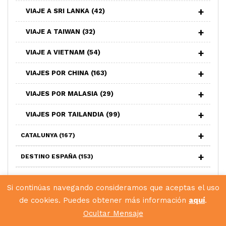
VIAJE A SRI LANKA
(42)
VIAJE A TAIWAN
(32)
VIAJE A VIETNAM
(54)
VIAJES POR CHINA
(163)
VIAJES POR MALASIA
(29)
VIAJES POR TAILANDIA
(99)
CATALUNYA
(167)
DESTINO ESPAÑA
(153)
EUROPA
(493)
Si continúas navegando consideramos que aceptas el uso
MAS
(91)
de cookies. Puedes obtener más información
aquí
.
Ocultar Mensaje
O CEBREIRO
(1)