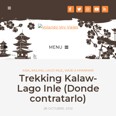
MENU
,
,
,
ASIA
KALAW
LAGO INLE
VIAJE A MYANMAR
Trekking Kalaw-
Lago Inle (Donde
contratarlo)
28 OCTUBRE, 2012