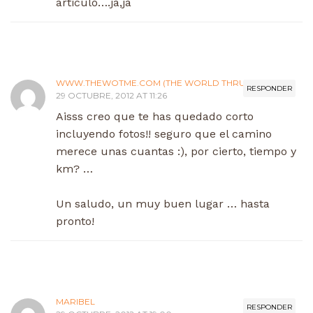
articulo….ja,ja
WWW.THEWOTME.COM (THE WORLD THRU MY EYES)
RESPONDER
29 OCTUBRE, 2012 AT 11:26
Aisss creo que te has quedado corto
incluyendo fotos!! seguro que el camino
merece unas cuantas :), por cierto, tiempo y
km? …
Un saludo, un muy buen lugar … hasta
pronto!
MARIBEL
RESPONDER