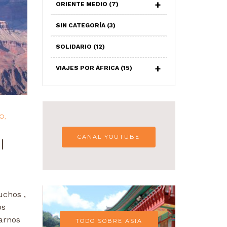
ORIENTE MEDIO
(7)
SIN CATEGORÍA
(3)
SOLIDARIO
(12)
VIAJES POR ÁFRICA
(15)
DO
,
CANAL YOUTUBE
l
uchos ,
os
tarnos
TODO SOBRE ASIA