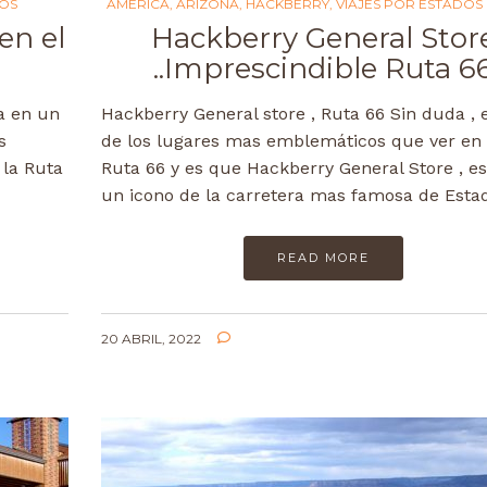
DOS
AMÉRICA
,
ARIZONA
,
HACKBERRY
,
VIAJES POR ESTADOS
en el
Hackberry General Stor
..Imprescindible Ruta 6
a en un
Hackberry General store , Ruta 66 Sin duda , 
s
de los lugares mas emblemáticos que ver en
 la Ruta
Ruta 66 y es que Hackberry General Store , es
un icono de la carretera mas famosa de Est
READ MORE
20 ABRIL, 2022