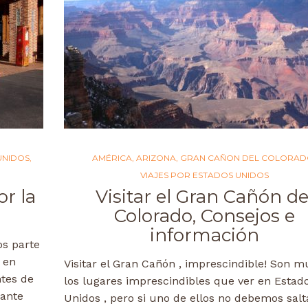
UNIDOS
,
AMÉRICA
,
ARIZONA
,
GRAN CAÑON DEL COLORA
VIAJES POR ESTADOS UNIDOS
or la
Visitar el Gran Cañón de
Colorado, Consejos e
información
os parte
 en
Visitar el Gran Cañón , imprescindible! Son m
ntes de
los lugares imprescindibles que ver en Estad
rante
Unidos , pero si uno de ellos no debemos sal