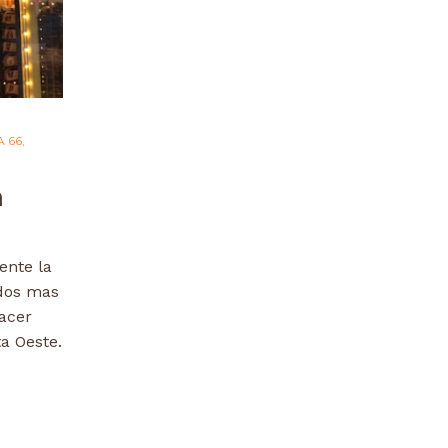
A 66
,
a
ente la
idos mas
acer
ta Oeste.