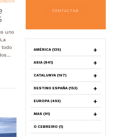
 UNIDOS
e
CONTACTAR
6
es uno
 La
 todo
AMÉRICA
(135)
ados…
ASIA
(841)
CATALUNYA
(167)
DESTINO ESPAÑA
(153)
EUROPA
(493)
MAS
(91)
O CEBREIRO
(1)