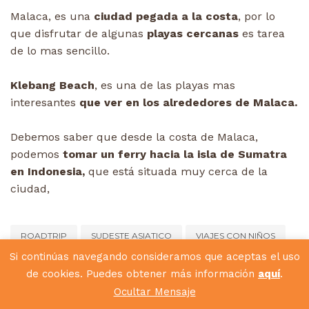
Malaca, es una
ciudad pegada a la costa
, por lo
que disfrutar de algunas
playas cercanas
es tarea
de lo mas sencillo.
Klebang Beach
, es una de las playas mas
interesantes
que ver en los alrededores de Malaca.
Debemos saber que desde la costa de Malaca,
podemos
tomar un ferry hacia la isla de Sumatra
en Indonesia,
que está situada muy cerca de la
ciudad,
ROADTRIP
SUDESTE ASIATICO
VIAJES CON NIÑOS
Si continúas navegando consideramos que aceptas el uso
de cookies. Puedes obtener más información
aquí
.
Ocultar Mensaje