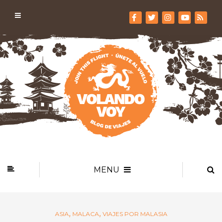
MENU
,
,
ASIA
MALACA
VIAJES POR MALASIA