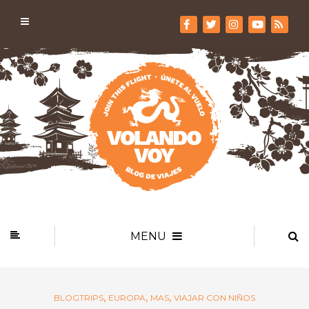
MENU
,
,
,
BLOGTRIPS
EUROPA
MAS
VIAJAR CON NIÑOS