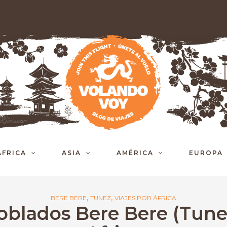
ÁFRICA
ASIA
AMÉRICA
EUROPA
,
,
BERE BERE
TUNEZ
VIAJES POR ÁFRICA
oblados Bere Bere (Tune