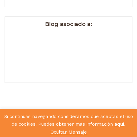
Blog asociado a:
Si continúas navegando consideramos que aceptas el uso
de cookies. Puedes obtener más información
aquí
.
Diseñado por
Hunkey Dorey
Ocultar Mensaje