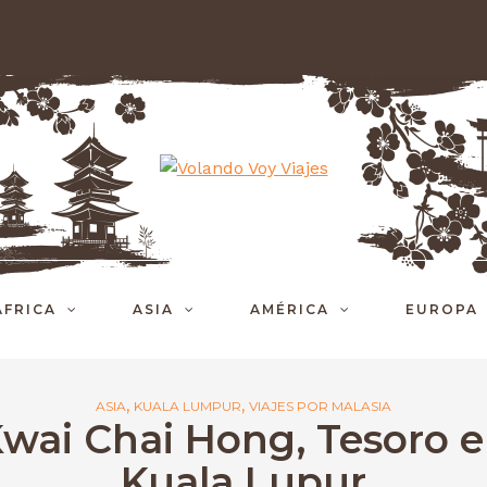
ÁFRICA
ASIA
AMÉRICA
EUROPA
,
,
ASIA
KUALA LUMPUR
VIAJES POR MALASIA
wai Chai Hong, Tesoro 
Kuala Lupur