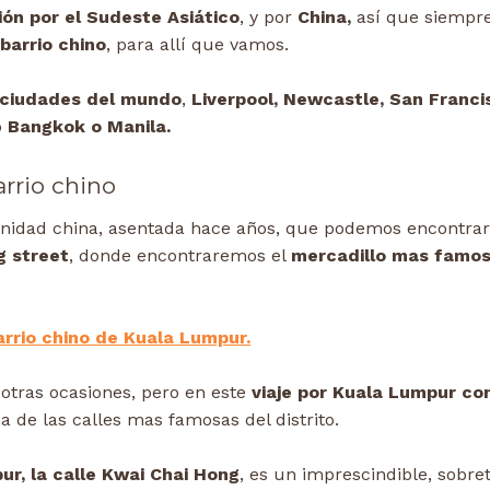
ón por el Sudeste Asiático
, y por
China,
así que siempr
barrio chino
, para allí que vamos.
 ciudades del mundo
,
Liverpool, Newcastle, San Franci
o
Bangkok o Manila.
arrio chino
nidad china, asentada hace años, que podemos encontrarl
g street
, donde encontraremos el
mercadillo mas famo
arrio chino de Kuala Lumpur.
 otras ocasiones, pero en este
viaje por Kuala Lumpur co
 de las calles mas famosas del distrito.
ur, la calle Kwai Chai Hong
, es un imprescindible, sobre