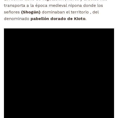
transporta a la época medieval nipona donde los
señores
(Shogún)
dominaban el territorio , del
denominado
pabellón dorado de Kioto
.