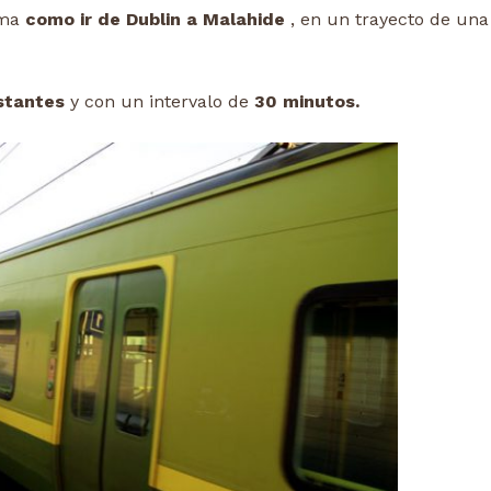
rma
como ir de Dublin a Malahide
, en un trayecto de una
stantes
y con un intervalo de
30 minutos.