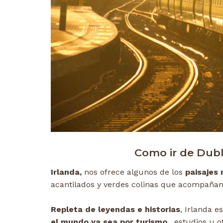
Como ir de Dubli
Irlanda,
nos ofrece algunos de los
paisajes
acantilados y verdes colinas que acompaña
Repleta de leyendas e historias
, Irlanda 
el mundo ya sea por turismo
, estudios u o