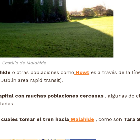
Castillo de Malahide
hide
o otras poblaciones como
Howt
es a través de la lín
Dublin area rapid transit).
capital con muchas poblaciones cercanas
, algunas de el
tadas.
 cuales tomar el tren hacia
Malahide
, como son
Tara S