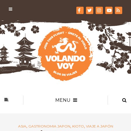
MENU
,
,
,
ASIA
GASTRONOMIA JAPON
KIOTO
VIAJE A JAPÓN