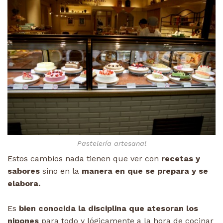
Pastelería artesanal
Estos cambios nada tienen que ver con
recetas y
sabores
sino en la
manera en que se prepara y se
elabora.
Es
bien conocida la disciplina que atesoran los
nipones
para todo y lógicamente a la hora de cocinar