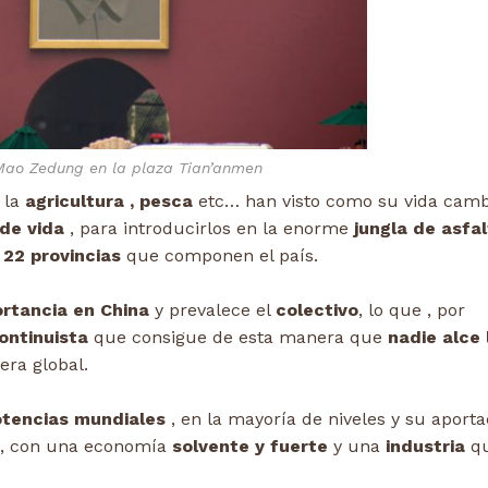
ao Zedung en la plaza Tian’anmen
 la
agricultura , pesca
etc… han visto como su vida cam
de vida
, para introducirlos en la enorme
jungla de asfa
s
22 provincias
que componen el país.
rtancia en China
y prevalece el
colectivo
, lo que , por
ontinuista
que consigue de esta manera que
nadie alce 
era global.
otencias mundiales
, en la mayoría de niveles y su aporta
 , con una economía
solvente y fuerte
y una
industria
q