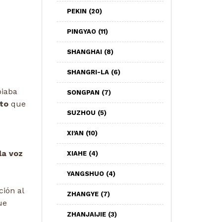
PEKIN
(20)
PINGYAO
(11)
SHANGHAI
(8)
SHANGRI-LA
(6)
biaba
SONGPAN
(7)
lto
que
SUZHOU
(5)
XI'AN
(10)
la voz
XIAHE
(4)
YANGSHUO
(4)
ción al
ZHANGYE
(7)
ue
ZHANJAIJIE
(3)