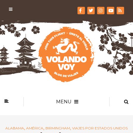
MENU
,
,
,
ALABAMA
AMÉRICA
BIRMINGHAM
VIAJES POR ESTADOS UNIDOS