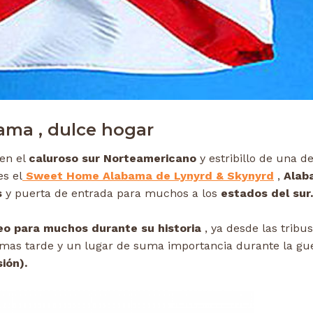
ama , dulce hogar
 en el
caluroso sur Norteamericano
y estribillo de una de
s el
Sweet Home Alabama de Lynyrd & Skynyrd
,
Alab
s
y puerta de entrada para muchos a los
estados del sur.
eo para muchos durante su historia
, ya desde las tribus
 mas tarde y un lugar de suma importancia durante la gu
ión).