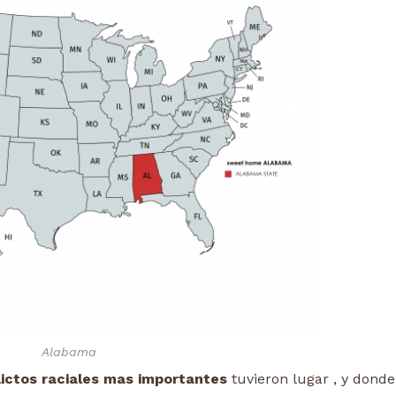
Alabama
lictos raciales mas importantes
tuvieron lugar , y donde