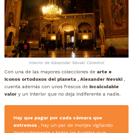
Interior de Alexander Nevski Catedral
Con una de las mayores colecciones de
arte e
iconos ortodoxos del planeta , Alexander Nevski
,
cuenta además con unos frescos de
incalculable
valor
y un interior que no deja indiferente a nadie.
Hay que pagar por cada cámara que
entremos
, hay un par de monjes vigilando
incesantemente a todos los turistas que