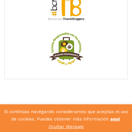
Si continúas navegando consideramos que aceptas el uso
de cookies. Puedes obtener más información
aquí
.
Diseñado por
Hunkey Dorey
Ocultar Mensaje