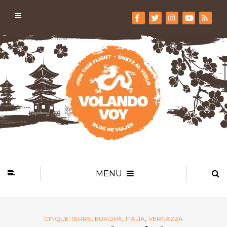
MENU
,
,
,
CINQUE TERRE
EUROPA
ITALIA
VERNAZZA