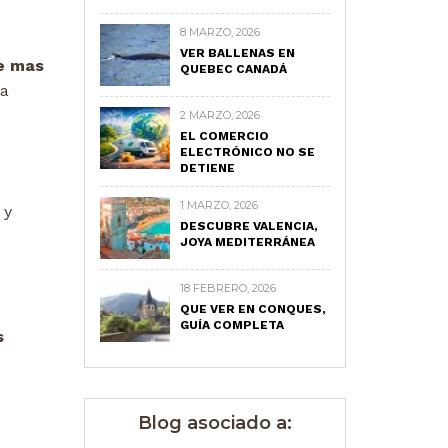
8 MARZO, 2026
VER BALLENAS EN
e mas
QUEBEC CANADÁ
na
2 MARZO, 2026
EL COMERCIO
ELECTRÓNICO NO SE
DETIENE
1 MARZO, 2026
 y
DESCUBRE VALENCIA,
JOYA MEDITERRÁNEA
18 FEBRERO, 2026
QUE VER EN CONQUES,
GUÍA COMPLETA
s
Blog asociado a: