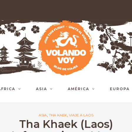
ÁFRICA
ASIA
AMÉRICA
EUROPA
,
,
ASIA
THA KAEK
VIAJE A LAOS
Tha Khaek (Laos)