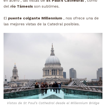
en acero , las vistas de
St Paul’s Cathedral
, como
del
río Támesis
son sublimes.
El
puente colgante Millennium
, nos ofrece una de
las mejores vistas de la Catedral posibles.
Vistas de St Paul’s Cathedral desde el Millennium Bridge