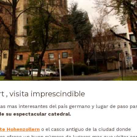
t , visita imprescindible
las mas interesantes del país germano y lugar de paso pa
de su espectacular catedral.
te Hohenzollern
o el casco antiguo de la ciudad donde
nos ofrece un buen número de lugares mas que visitar c