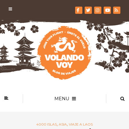
MENU
,
,
4000 ISLAS
ASIA
VIAJE A LAOS