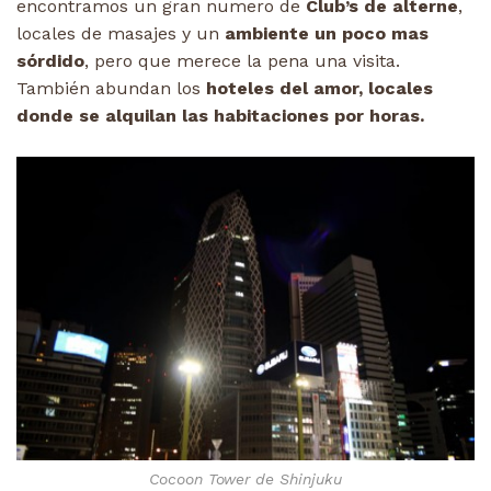
encontramos un gran numero de
Club’s de alterne
,
locales de masajes y un
ambiente un poco mas
sórdido
, pero que merece la pena una visita.
También abundan los
hoteles del amor, locales
donde se alquilan las habitaciones por horas.
Cocoon Tower de Shinjuku