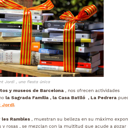
nt Jordi , una fiesta única
tos y museos de Barcelona
, nos ofrecen actividades
omo
la Sagrada Familia , la Casa Batlló , La Pedrera
pued
 Jordi
.
y les Rambles
, muestran su belleza en su máximo expon
s y rosas , se mezclan con la multitud que acude a gozar